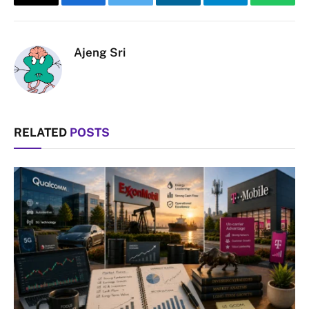
Copy
Facebook
Twitter
LinkedIn
Telegram
Whats
Link
Ajeng Sri
RELATED
POSTS