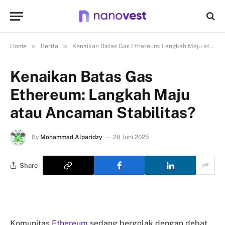
»
»
Home
Berita
Kenaikan Batas Gas Ethereum: Langkah Maju atau Ancaman Stabilitas?
Kenaikan Batas Gas
Ethereum: Langkah Maju
atau Ancaman Stabilitas?
By
Mohammad Alparidzy
28 Juni 2025
Share
Komunitas
Ethereum
sedang bergolak dengan debat