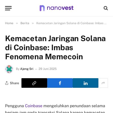
»
»
Home
Berita
Kemacetan Jaringan Solana di Coinbase: Imbas Fenomena Memecoin
Kemacetan Jaringan Solana
di Coinbase: Imbas
Fenomena Memecoin
By
Ajeng Sri
29 Juni 2025
Share
Pengguna
Coinbase
mengeluhkan penundaan selama
berjam-jam pada transaksi Solana karena kemacetan