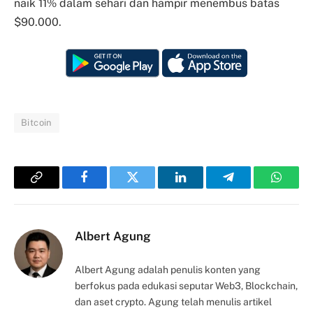
naik 11% dalam sehari dan hampir menembus batas
$90.000.
Bitcoin
Copy
Facebook
Twitter
LinkedIn
Telegram
Whats
Link
Albert Agung
Albert Agung adalah penulis konten yang
berfokus pada edukasi seputar Web3, Blockchain,
dan aset crypto. Agung telah menulis artikel