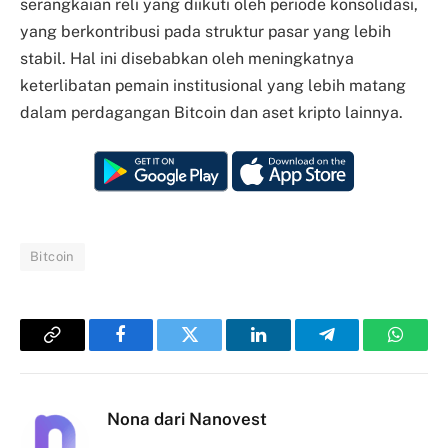
serangkaian reli yang diikuti oleh periode konsolidasi,
yang berkontribusi pada struktur pasar yang lebih
stabil. Hal ini disebabkan oleh meningkatnya
keterlibatan pemain institusional yang lebih matang
dalam perdagangan Bitcoin dan aset kripto lainnya.
Bitcoin
Copy
Facebook
Twitter
LinkedIn
Telegram
Whats
Link
Nona dari Nanovest