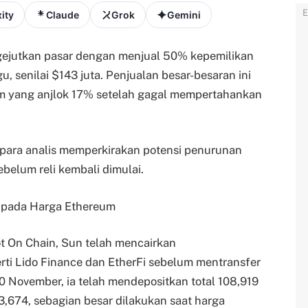
E
ity
Claude
Grok
Gemini
ngejutkan pasar dengan menjual 50% kepemilikan
 senilai $143 juta. Penjualan besar-besaran ini
m yang anjlok 17% setelah gagal mempertahankan
 para analis memperkirakan potensi penurunan
ebelum reli kembali dimulai.
 pada Harga Ethereum
ot On Chain, Sun telah mencairkan
erti Lido Finance dan EtherFi sebelum mentransfer
0 November, ia telah mendepositkan total 108,919
,674, sebagian besar dilakukan saat harga