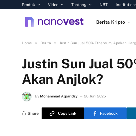
Produk
Video
Tentang
NBT
Institution
Berita Kripto
»
»
Home
Berita
Justin Sun Jual 50% Ethereum, Apakah Har
Justin Sun Jual 
Akan Anjlok?
By
Mohammad Alparidzy
28 Juni 2025
Share
Copy Link
Facebook