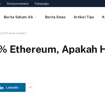
s
Announcement
Campaign
Berita Saham AS
Berita Emas
Artikel Tips
K
ga ETH Akan Anjlok?
50% Ethereum, Apakah 
LinkedIn