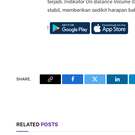
terjadi. Indikator
On-Balance Volume
(
stabil, memberikan sedikit harapan b
!
SHARE.
Copy
Facebook
Twitter
LinkedI
Link
RELATED
POSTS