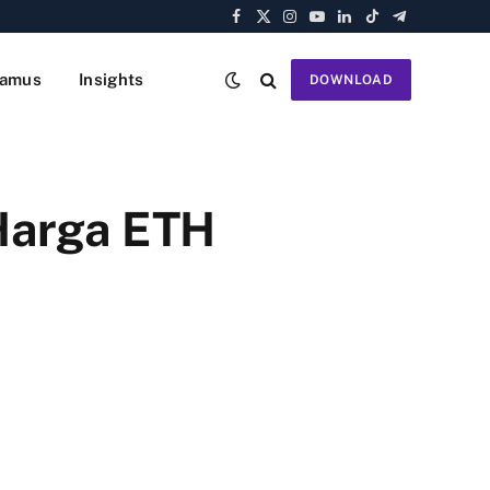
Facebook
X
Instagram
YouTube
LinkedIn
TikTok
Telegram
(Twitter)
amus
Insights
DOWNLOAD
Harga ETH