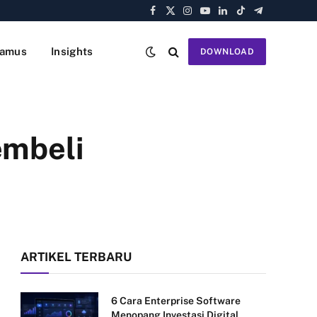
Facebook
X
Instagram
YouTube
LinkedIn
TikTok
Telegram
(Twitter)
amus
Insights
DOWNLOAD
embeli
ARTIKEL TERBARU
6 Cara Enterprise Software
Menopang Investasi Digital