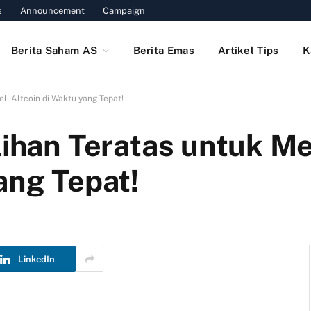
s
Announcement
Campaign
Berita Saham AS
Berita Emas
Artikel Tips
K
li Altcoin di Waktu yang Tepat!
ilihan Teratas untuk M
ang Tepat!
LinkedIn