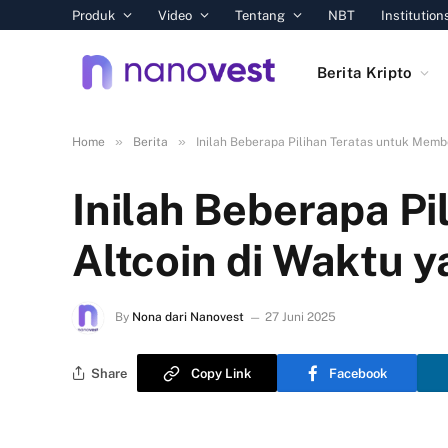
Produk
Video
Tentang
NBT
Institution
Berita Kripto
»
»
Home
Berita
Inilah Beberapa Pilihan Teratas untuk Membe
Inilah Beberapa P
Altcoin di Waktu y
By
Nona dari Nanovest
27 Juni 2025
Share
Copy Link
Facebook