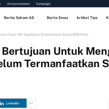
s
Announcement
Campaign
Berita Saham AS
Berita Emas
Artikel Tips
K
tifkan Pasar XRP Yang Belum Termanfaatkan Senilai $200 Miliar
u Bertujuan Untuk Men
elum Termanfaatkan Se
LinkedIn