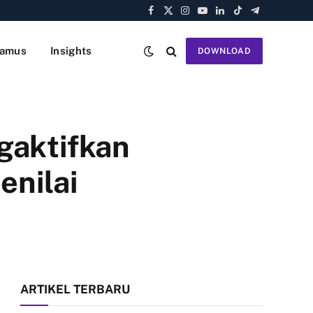
Facebook
X
Instagram
YouTube
LinkedIn
TikTok
Telegram
(Twitter)
amus
Insights
DOWNLOAD
gaktifkan
nilai
ARTIKEL TERBARU