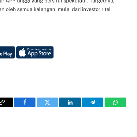
 APY tinggi yang bersifat spekulatif. Targetnya,
n oleh semua kalangan, mulai dari investor ritel
Copy
Facebook
Twitter
LinkedIn
Telegram
WhatsAp
Link