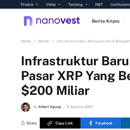
Produk
Video
Tentang
NBT
Institution
Berita Kripto
»
»
Home
Berita
Infrastruktur Baru Bertujuan Untuk Mengak
Infrastruktur Bar
Pasar XRP Yang B
$200 Miliar
By
Albert Agung
8 Agustus 2025
Share
Copy Link
Facebook