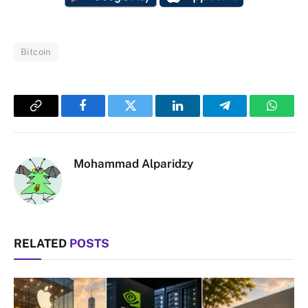
Bitcoin
Copy
Facebook
Twitter
LinkedIn
Telegram
Whats
Link
Mohammad Alparidzy
RELATED
POSTS