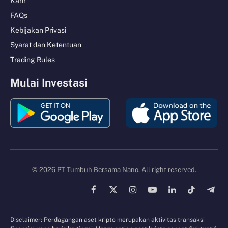
Karir
FAQs
Kebijakan Privasi
Syarat dan Ketentuan
Trading Rules
Mulai Investasi
© 2026 PT Tumbuh Bersama Nano. All right reserved.
Facebook
X
Instagram
YouTube
LinkedIn
TikTok
Tele
(Twitter)
Disclaimer: Perdagangan aset kripto merupakan aktivitas transaksi