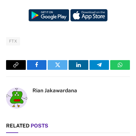
FTX
Copy
Facebook
Twitter
LinkedIn
Telegram
Whats
Link
Rian Jakawardana
RELATED
POSTS