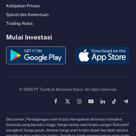
Kebijakan Privasi
Syarat dan Ketentuan
Trading Rules
Mulai Investasi
© 2026 PT Tumbuh Bersama Nano. All right reserved.
Facebook
X
Instagram
YouTube
LinkedIn
TikTok
Tele
(Twitter)
Disclaimer: Perdagangan aset kripto merupakan aktivitas transaksi
finansial yang berisiko tinggi. Harga setiap aset kripto sangat fluktuatif
mengikuti harga pasar, dimana harga aset kripto dapat berubah secara
signifikan dari waktu ke waktu. Pastikan Anda menggunakan riset Anda