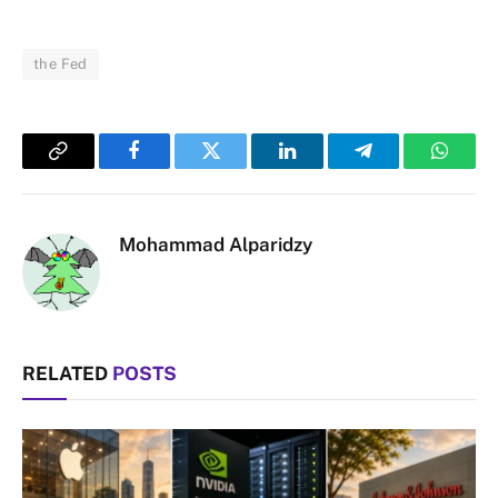
the Fed
Copy
Facebook
Twitter
LinkedIn
Telegram
Whats
Link
Mohammad Alparidzy
RELATED
POSTS