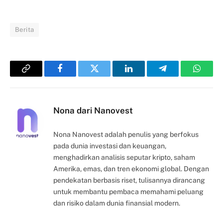
Berita
Copy
Facebook
Twitter
LinkedIn
Telegram
Whats
Link
Nona dari Nanovest
Nona Nanovest adalah penulis yang berfokus
pada dunia investasi dan keuangan,
menghadirkan analisis seputar kripto, saham
Amerika, emas, dan tren ekonomi global. Dengan
pendekatan berbasis riset, tulisannya dirancang
untuk membantu pembaca memahami peluang
dan risiko dalam dunia finansial modern.