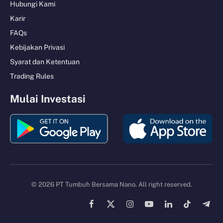
Hubungi Kami
Karir
FAQs
Kebijakan Privasi
Syarat dan Ketentuan
Trading Rules
Mulai Investasi
© 2026 PT Tumbuh Bersama Nano. All right reserved.
Facebook
X
Instagram
YouTube
LinkedIn
TikTok
Tele
(Twitter)