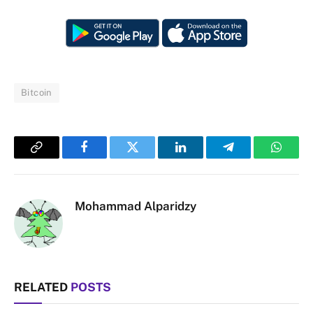
Bitcoin
Copy
Facebook
Twitter
LinkedIn
Telegram
Whats
Link
Mohammad Alparidzy
RELATED
POSTS