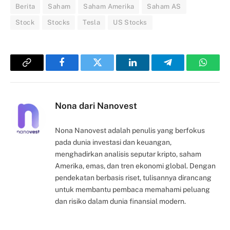
Berita
Saham
Saham Amerika
Saham AS
Stock
Stocks
Tesla
US Stocks
Copy
Facebook
Twitter
LinkedIn
Telegram
Whats
Link
Nona dari Nanovest
Nona Nanovest adalah penulis yang berfokus
pada dunia investasi dan keuangan,
menghadirkan analisis seputar kripto, saham
Amerika, emas, dan tren ekonomi global. Dengan
pendekatan berbasis riset, tulisannya dirancang
untuk membantu pembaca memahami peluang
dan risiko dalam dunia finansial modern.