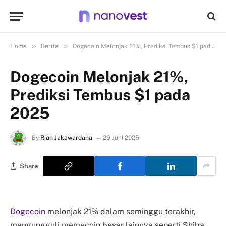
»
»
Home
Berita
Dogecoin Melonjak 21%, Prediksi Tembus $1 pada 2025
Dogecoin Melonjak 21%,
Prediksi Tembus $1 pada
2025
By
Rian Jakawardana
29 Juni 2025
Share
Dogecoin
melonjak 21% dalam seminggu terakhir,
mengungguli memecoin besar lainnya seperti Shiba