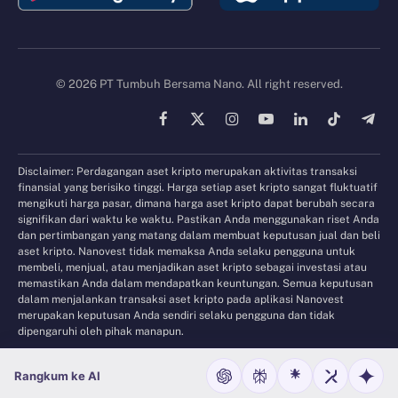
© 2026 PT Tumbuh Bersama Nano. All right reserved.
Facebook
X
Instagram
YouTube
LinkedIn
TikTok
Tele
(Twitter)
Disclaimer: Perdagangan aset kripto merupakan aktivitas transaksi
finansial yang berisiko tinggi. Harga setiap aset kripto sangat fluktuatif
mengikuti harga pasar, dimana harga aset kripto dapat berubah secara
signifikan dari waktu ke waktu. Pastikan Anda menggunakan riset Anda
dan pertimbangan yang matang dalam membuat keputusan jual dan beli
aset kripto. Nanovest tidak memaksa Anda selaku pengguna untuk
membeli, menjual, atau menjadikan aset kripto sebagai investasi atau
memastikan Anda dalam mendapatkan keuntungan. Semua keputusan
dalam menjalankan transaksi aset kripto pada aplikasi Nanovest
merupakan keputusan Anda sendiri selaku pengguna dan tidak
dipengaruhi oleh pihak manapun.
Rangkum ke AI