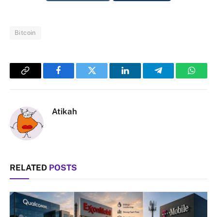
Bitcoin
Copy
Facebook
Twitter
LinkedIn
Telegram
Whats
Link
Atikah
RELATED
POSTS