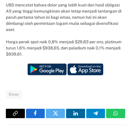
UBS mencatat bahwa dolar yang lebih kuat dan hasil obligasi
AS yang tinggi kemungkinan akan tetap menjadi tantangan di
paruh pertama tahun ini bagi emas, namun hal ini akan
diimbangi oleh permintaan logam mulia sebagai diversifikasi
aset.
Harga perak spot naik 0,8% menjadi $29,83 per ons, platinum
turun 1,6% menjadi $938,65, dan paladium naik 0,1% menjadi
$939,61.
Emas
Copy
Facebook
Twitter
LinkedIn
Telegram
Whats
Link