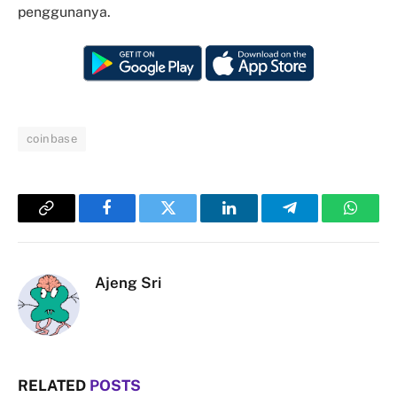
penggunanya.
coinbase
Copy
Facebook
Twitter
LinkedIn
Telegram
Whats
Link
Ajeng Sri
RELATED
POSTS