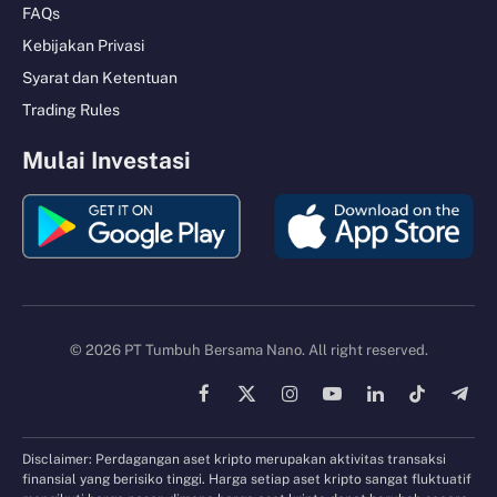
FAQs
Kebijakan Privasi
Syarat dan Ketentuan
Trading Rules
Mulai Investasi
© 2026 PT Tumbuh Bersama Nano. All right reserved.
Facebook
X
Instagram
YouTube
LinkedIn
TikTok
Tele
(Twitter)
Disclaimer: Perdagangan aset kripto merupakan aktivitas transaksi
finansial yang berisiko tinggi. Harga setiap aset kripto sangat fluktuatif