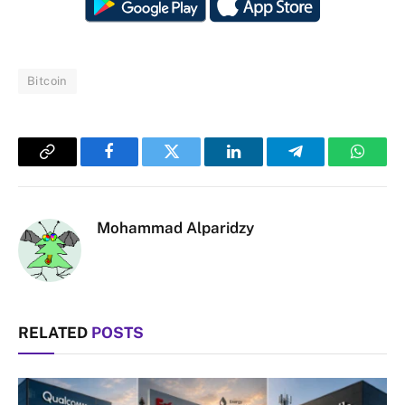
Bitcoin
Copy
Facebook
Twitter
LinkedIn
Telegram
Whats
Link
Mohammad Alparidzy
RELATED
POSTS