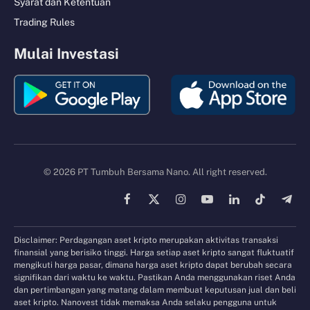
Syarat dan Ketentuan
Trading Rules
Mulai Investasi
© 2026 PT Tumbuh Bersama Nano. All right reserved.
Facebook
X
Instagram
YouTube
LinkedIn
TikTok
Tele
(Twitter)
Disclaimer: Perdagangan aset kripto merupakan aktivitas transaksi
finansial yang berisiko tinggi. Harga setiap aset kripto sangat fluktuatif
mengikuti harga pasar, dimana harga aset kripto dapat berubah secara
signifikan dari waktu ke waktu. Pastikan Anda menggunakan riset Anda
dan pertimbangan yang matang dalam membuat keputusan jual dan beli
aset kripto. Nanovest tidak memaksa Anda selaku pengguna untuk