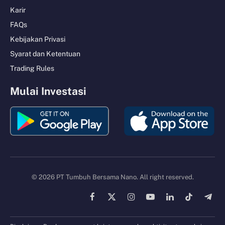
Karir
FAQs
Kebijakan Privasi
Syarat dan Ketentuan
Trading Rules
Mulai Investasi
© 2026 PT Tumbuh Bersama Nano. All right reserved.
Facebook
X
Instagram
YouTube
LinkedIn
TikTok
Tele
(Twitter)