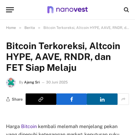
»
»
Home
Berita
Bitcoin Terkoreksi, Altcoin HYPE, AAVE, RNDR, dan FET Siap Melaju
Bitcoin Terkoreksi, Altcoin
HYPE, AAVE, RNDR, dan
FET Siap Melaju
By
Ajeng Sri
30 Juni 2025
Share
Harga
Bitcoin
kembali melemah menjelang pekan
yang dipenuhi ketegangan
market
: keputusan suku