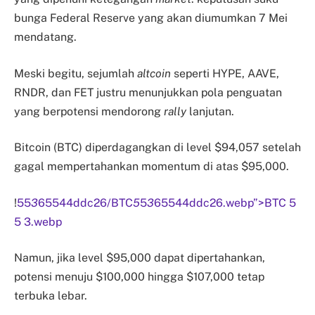
bunga Federal Reserve yang akan diumumkan 7 Mei
mendatang.
Meski begitu, sejumlah
altcoin
seperti HYPE, AAVE,
RNDR, dan FET justru menunjukkan pola penguatan
yang berpotensi mendorong
rally
lanjutan.
Bitcoin (BTC) diperdagangkan di level $94,057 setelah
gagal mempertahankan momentum di atas $95,000.
!
55
3
65544ddc26/BTC
5
5
3
65544ddc26.webp”>BTC 5
5 3.webp
Namun, jika level $95,000 dapat dipertahankan,
potensi menuju $100,000 hingga $107,000 tetap
terbuka lebar.