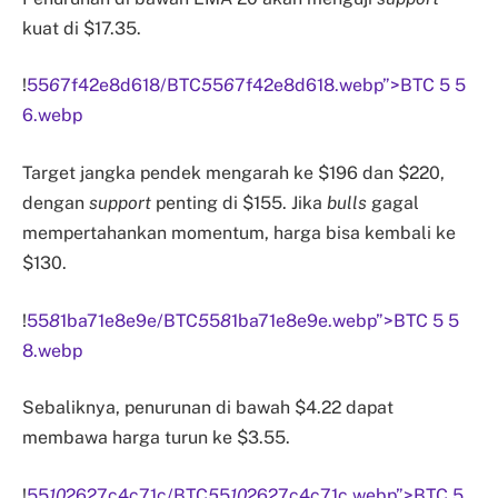
kuat di $17.35.
!
55
6
7f42e8d618/BTC
5
5
6
7f42e8d618.webp”>BTC 5 5
6.webp
Target jangka pendek mengarah ke $196 dan $220,
dengan
support
penting di $155. Jika
bulls
gagal
mempertahankan momentum, harga bisa kembali ke
$130.
!
55
8
1ba71e8e9e/BTC
5
5
8
1ba71e8e9e.webp”>BTC 5 5
8.webp
Sebaliknya, penurunan di bawah $4.22 dapat
membawa harga turun ke $3.55.
!
55
10
2627c4c71c/BTC
5
5
10
2627c4c71c.webp”>BTC 5