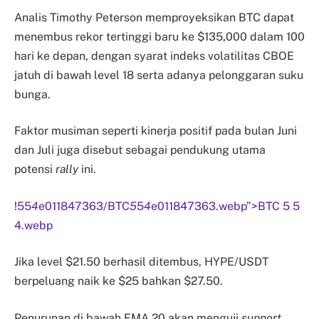
Analis Timothy Peterson memproyeksikan BTC dapat
menembus rekor tertinggi baru ke $135,000 dalam 100
hari ke depan, dengan syarat indeks volatilitas CBOE
jatuh di bawah level 18 serta adanya pelonggaran suku
bunga.
Faktor musiman seperti kinerja positif pada bulan Juni
dan Juli juga disebut sebagai pendukung utama
potensi
rally
ini.
!
55
4
e011847363/BTC
5
5
4
e011847363.webp”>BTC 5 5
4.webp
Jika level $21.50 berhasil ditembus, HYPE/USDT
berpeluang naik ke $25 bahkan $27.50.
Penurunan di bawah EMA 20 akan menguji
support