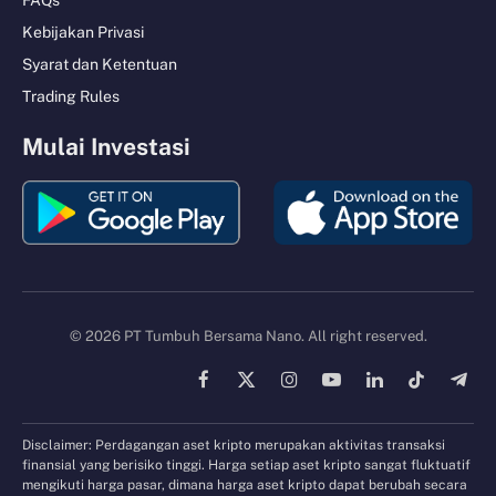
Kebijakan Privasi
Syarat dan Ketentuan
Trading Rules
Mulai Investasi
© 2026 PT Tumbuh Bersama Nano. All right reserved.
Facebook
X
Instagram
YouTube
LinkedIn
TikTok
Tele
(Twitter)
Disclaimer: Perdagangan aset kripto merupakan aktivitas transaksi
finansial yang berisiko tinggi. Harga setiap aset kripto sangat fluktuatif
mengikuti harga pasar, dimana harga aset kripto dapat berubah secara