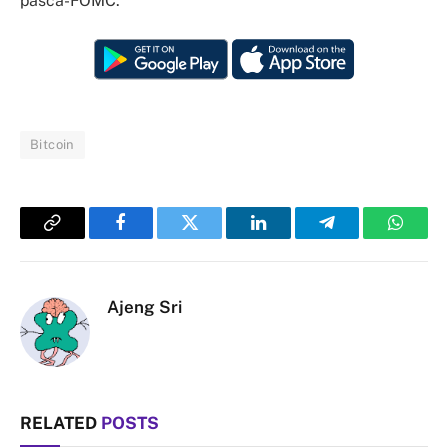
pasca-FOMC.
Bitcoin
Copy
Facebook
Twitter
LinkedIn
Telegram
Whats
Link
Ajeng Sri
RELATED
POSTS