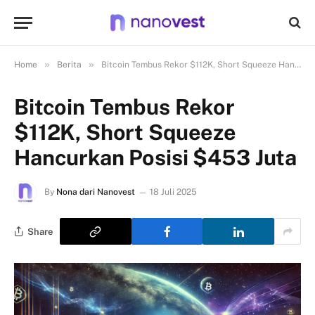
»
»
Home
Berita
Bitcoin Tembus Rekor $112K, Short Squeeze Hancurkan Posisi $453 Juta
Bitcoin Tembus Rekor
$112K, Short Squeeze
Hancurkan Posisi $453 Juta
By
Nona dari Nanovest
18 Juli 2025
Share