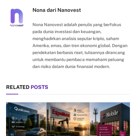
Nona dari Nanovest
Nona Nanovest adalah penulis yang berfokus
pada dunia investasi dan keuangan,
menghadirkan analisis seputar kripto, saham
Amerika, emas, dan tren ekonomi global. Dengan
pendekatan berbasis riset, tulisannya dirancang
untuk membantu pembaca memahami peluang
dan risiko dalam dunia finansial modern.
RELATED
POSTS