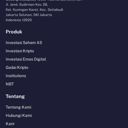
Jl. Jend. Sudirman Kav. 28,
Kel. Kuningan Karet, Kec. Setiabudi
Jakarta Selatan, DKI Jakarta
Indonesia 12920
Produk
Investasi Saham AS
Investasi Kripto
Investasi Emas Digital
Gadai Kripto
Institutions
NBT
Tentang
Tentang Kami
Hubungi Kami
Karir