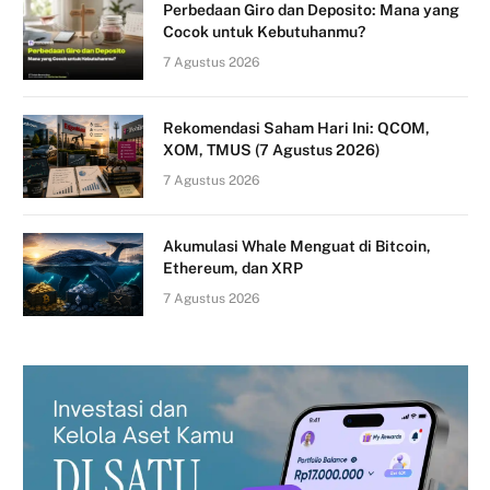
Perbedaan Giro dan Deposito: Mana yang
Cocok untuk Kebutuhanmu?
7 Agustus 2026
Rekomendasi Saham Hari Ini: QCOM,
XOM, TMUS (7 Agustus 2026)
7 Agustus 2026
Akumulasi Whale Menguat di Bitcoin,
Ethereum, dan XRP
7 Agustus 2026