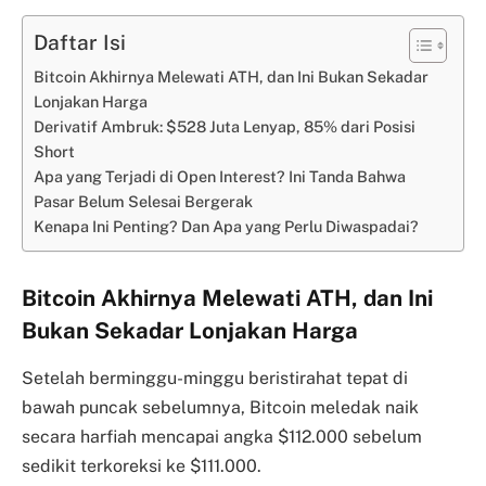
Daftar Isi
Bitcoin Akhirnya Melewati ATH, dan Ini Bukan Sekadar
Lonjakan Harga
Derivatif Ambruk: $528 Juta Lenyap, 85% dari Posisi
Short
Apa yang Terjadi di Open Interest? Ini Tanda Bahwa
Pasar Belum Selesai Bergerak
Kenapa Ini Penting? Dan Apa yang Perlu Diwaspadai?
Bitcoin Akhirnya Melewati ATH, dan Ini
Bukan Sekadar Lonjakan Harga
Setelah berminggu-minggu beristirahat tepat di
bawah puncak sebelumnya, Bitcoin meledak naik
secara harfiah mencapai angka $112.000 sebelum
sedikit terkoreksi ke $111.000.