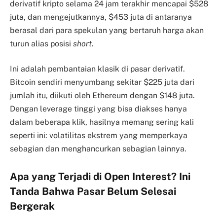
derivatif kripto selama 24 jam terakhir mencapai $528
juta, dan mengejutkannya, $453 juta di antaranya
berasal dari para spekulan yang bertaruh harga akan
turun alias posisi
short
.
Ini adalah pembantaian klasik di pasar derivatif.
Bitcoin sendiri menyumbang sekitar $225 juta dari
jumlah itu, diikuti oleh Ethereum dengan $148 juta.
Dengan leverage tinggi yang bisa diakses hanya
dalam beberapa klik, hasilnya memang sering kali
seperti ini: volatilitas ekstrem yang memperkaya
sebagian dan menghancurkan sebagian lainnya.
Apa yang Terjadi di Open Interest? Ini
Tanda Bahwa Pasar Belum Selesai
Bergerak