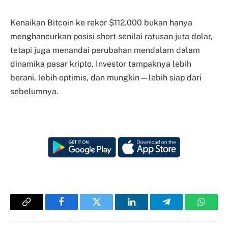
Kenaikan Bitcoin ke rekor $112.000 bukan hanya
menghancurkan posisi short senilai ratusan juta dolar,
tetapi juga menandai perubahan mendalam dalam
dinamika pasar kripto. Investor tampaknya lebih
berani, lebih optimis, dan mungkin—lebih siap dari
sebelumnya.
Copy
Facebook
Twitter
LinkedIn
Telegram
Whats
Link