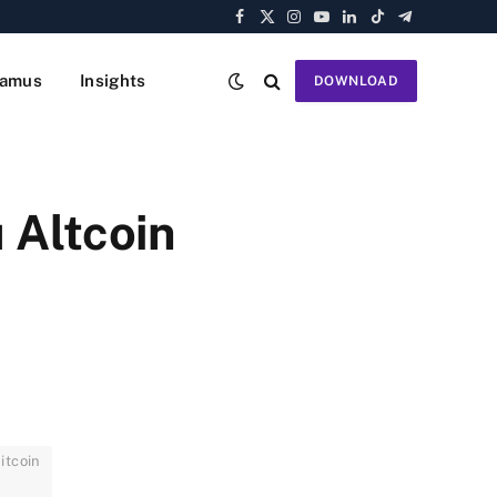
Facebook
X
Instagram
YouTube
LinkedIn
TikTok
Telegram
(Twitter)
amus
Insights
DOWNLOAD
 Altcoin
itcoin