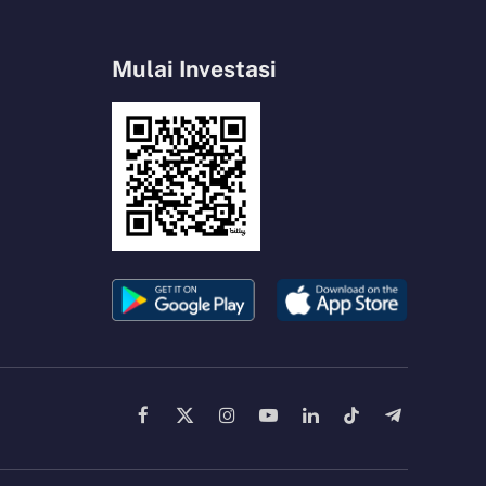
Mulai Investasi
Facebook
X
Instagram
YouTube
LinkedIn
TikTok
Telegram
(Twitter)