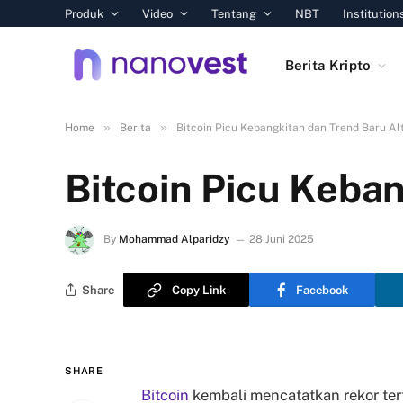
Produk
Video
Tentang
NBT
Institution
Berita Kripto
»
»
Home
Berita
Bitcoin Picu Kebangkitan dan Trend Baru Al
Bitcoin Picu Keba
By
Mohammad Alparidzy
28 Juni 2025
Share
Copy Link
Facebook
SHARE
Bitcoin
kembali mencatatkan rekor te