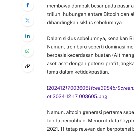
membawa dampak besar pada pasar alt
triliun, hubungan antara Bitcoin dan 
dibandingkan siklus sebelumnya.
Dalam siklus sebelumnya, kenaikan Bitc
Namun, tren baru seperti dominasi me
berbasis kecerdasan buatan (AI) mengu
aset-aset dengan potensi profit jang
lama dalam ketidakpastian.
!
202412
17
003605
1fcee3984b/Screen
ot 2024-12-17 003605.png
Namun, altcoin generasi pertama sepe
tanda pemulihan. Menurut data CryptoQ
2021, 11 tetap relevan dan berpotensi 