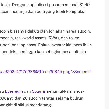
coin. Dengan kapitalisasi pasar mencapai $1,49
altcoin menunjukkan pola yang lebih kompleks
oin biasanya diikuti oleh lonjakan harga altcoin.
mecoin, real-world assets (RWA), dan token
bah lanskap pasar. Fokus investor kini beralih ke
ka pendek, meninggalkan sebagian besar altcoin
shot
2024
12
17
003605
1fcee3984b.png”>Screensh
rti
Ethereum
dan
Solana
menunjukkan tanda-
uant, dari 20 altcoin teratas selama bullrun
bangkit di siklus mendatang.