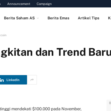
s
Announcement
Campaign
Berita Saham AS
Berita Emas
Artikel Tips
K
tcoin
ngkitan dan Trend Baru
LinkedIn
B
rtinggi mendekati $100.000 pada November,