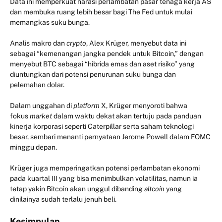
Data ini memperkuat narasi perlambatan pasar tenaga kerja AS
dan membuka ruang lebih besar bagi The Fed untuk mulai
memangkas suku bunga.
Analis makro dan
crypto
, Alex Krüger, menyebut data ini
sebagai “kemenangan jangka pendek untuk Bitcoin,” dengan
menyebut BTC sebagai “hibrida emas dan aset risiko” yang
diuntungkan dari potensi penurunan suku bunga dan
pelemahan dolar.
Dalam unggahan di
platform
X, Krüger menyoroti bahwa
fokus
market
dalam waktu dekat akan tertuju pada panduan
kinerja korporasi seperti Caterpillar serta saham teknologi
besar, sembari menanti pernyataan Jerome Powell dalam FOMC
minggu depan.
Krüger juga memperingatkan potensi perlambatan ekonomi
pada kuartal III yang bisa menimbulkan volatilitas, namun ia
tetap yakin Bitcoin akan unggul dibanding
altcoin
yang
dinilainya sudah terlalu jenuh beli.
Kesimpulan