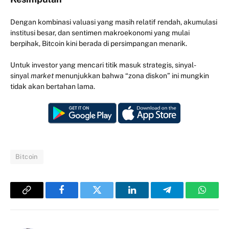
Dengan kombinasi valuasi yang masih relatif rendah, akumulasi
institusi besar, dan sentimen makroekonomi yang mulai
berpihak, Bitcoin kini berada di persimpangan menarik.
Untuk investor yang mencari titik masuk strategis, sinyal-
sinyal
market
menunjukkan bahwa “zona diskon” ini mungkin
tidak akan bertahan lama.
Bitcoin
Copy
Facebook
Twitter
LinkedIn
Telegram
Whats
Link