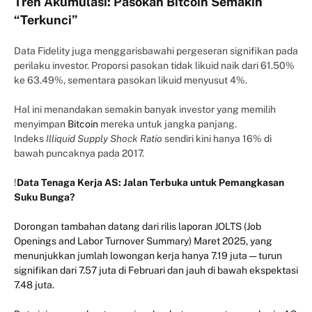
Tren Akumulasi: Pasokan Bitcoin Semakin
“Terkunci”
Data Fidelity juga menggarisbawahi pergeseran signifikan pada
perilaku investor. Proporsi pasokan tidak likuid naik dari 61.50%
ke 63.49%, sementara pasokan likuid menyusut 4%.
Hal ini menandakan semakin banyak investor yang memilih
menyimpan
Bitcoin
mereka untuk jangka panjang.
Indeks
Illiquid Supply Shock Ratio
sendiri kini hanya 16% di
bawah puncaknya pada 2017.
!
Data Tenaga Kerja AS: Jalan Terbuka untuk Pemangkasan
Suku Bunga?
Dorongan tambahan datang dari rilis laporan JOLTS (Job
Openings and Labor Turnover Summary) Maret 2025, yang
menunjukkan jumlah lowongan kerja hanya 7.19 juta — turun
signifikan dari 7.57 juta di Februari dan jauh di bawah ekspektasi
7.48 juta.