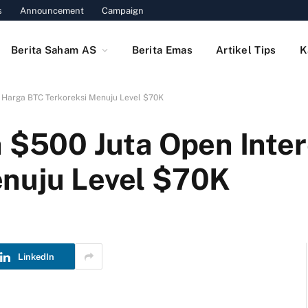
s
Announcement
Campaign
Berita Saham AS
Berita Emas
Artikel Tips
K
, Harga BTC Terkoreksi Menuju Level $70K
n $500 Juta Open Inter
enuju Level $70K
LinkedIn