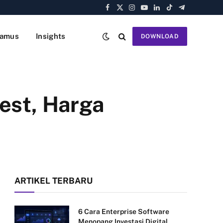
Facebook
X
Instagram
YouTube
LinkedIn
TikTok
Telegram
(Twitter)
amus
Insights
DOWNLOAD
est, Harga
ARTIKEL TERBARU
6 Cara Enterprise Software
Menopang Investasi Digital