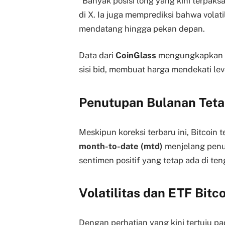
“Banyak posisi long yang kini terpaksa 
di X. Ia juga memprediksi bahwa volat
mendatang hingga pekan depan.
Data dari
CoinGlass
mengungkapkan ba
sisi bid, membuat harga mendekati lev
Penutupan Bulanan Tetap
Meskipun koreksi terbaru ini, Bitcoin
month-to-date (mtd)
menjelang penu
sentimen positif yang tetap ada di ten
Volatilitas dan ETF Bitc
Dengan perhatian yang kini tertuju pa