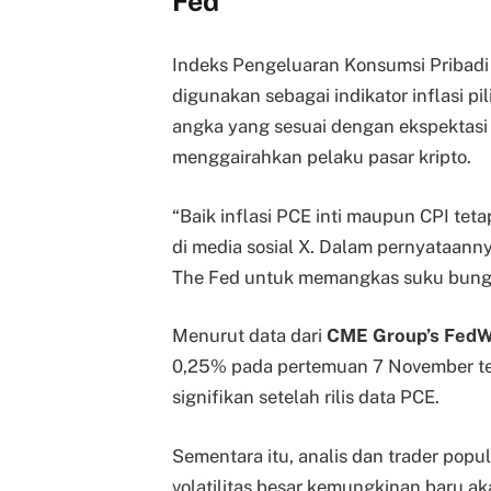
Fed
Indeks Pengeluaran Konsumsi Pribadi
digunakan sebagai indikator inflasi p
angka yang sesuai dengan ekspektasi 
menggairahkan pelaku pasar kripto.
“Baik inflasi PCE inti maupun CPI tetap
di media sosial X. Dalam pernyataan
The Fed untuk memangkas suku bung
Menurut data dari
CME Group’s FedW
0,25% pada pertemuan 7 November tet
signifikan setelah rilis data PCE.
Sementara itu, analis dan trader popul
volatilitas besar kemungkinan baru a