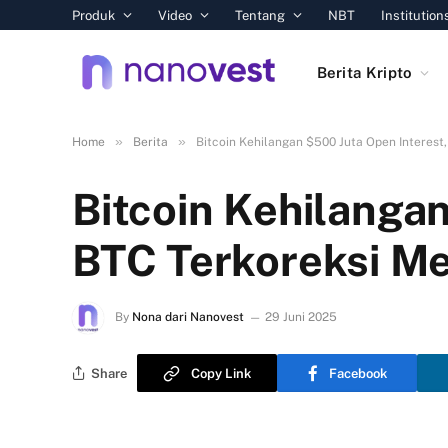
Produk
Video
Tentang
NBT
Institution
Berita Kripto
»
»
Home
Berita
Bitcoin Kehilangan $500 Juta Open Interest
Bitcoin Kehilanga
BTC Terkoreksi M
By
Nona dari Nanovest
29 Juni 2025
Share
Copy Link
Facebook