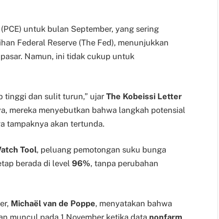
 (PCE) untuk bulan September, yang sering
ilihan Federal Reserve (The Fed), menunjukkan
pasar. Namun, ini tidak cukup untuk
 tinggi dan sulit turun,” ujar
The Kobeissi Letter
nya, mereka menyebutkan bahwa langkah potensial
a tampaknya akan tertunda.
atch Tool
, peluang pemotongan suku bunga
ap berada di level
96%
, tanpa perubahan
er,
Michaël van de Poppe
, menyatakan bahwa
kan muncul pada 1 November ketika data
nonfarm