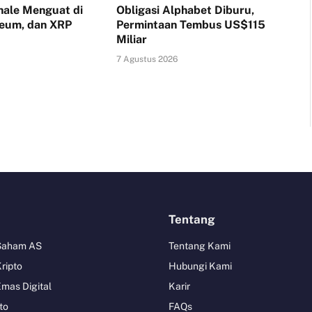
ale Menguat di
Obligasi Alphabet Diburu,
reum, dan XRP
Permintaan Tembus US$115
Miliar
7 Agustus 2026
Tentang
 Saham AS
Tentang Kami
Kripto
Hubungi Kami
Emas Digital
Karir
to
FAQs