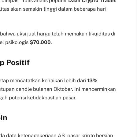
dilepas,” tulis analis populer
Daan Crypto Trades
ilitas akan semakin tinggi dalam beberapa hari
hwa aksi jual harga telah memakan likuiditas di
el psikologis
$70.000
.
 Positif
 tetap mencatatkan kenaikan lebih dari
13%
tupan candle bulanan Oktober. Ini mencerminkan
gah potensi ketidakpastian pasar.
oin
da data ketenagakerjaan AS, pasar kripto bersiap