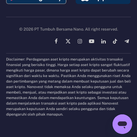
© 2026 PT Tumbuh Bersama Nano. All right reserved.
Facebook
X
Instagram
YouTube
LinkedIn
TikTok
Tele
(Twitter)
Disclaimer: Perdagangan aset kripto merupakan aktivitas transaksi
finansial yang berisiko tinggi. Harga setiap aset kripto sangat fluktuatif
mengikuti harga pasar, dimana harga aset kripto dapat berubah secara
signifikan dari waktu ke waktu. Pastikan Anda menggunakan riset Anda
dan pertimbangan yang matang dalam membuat keputusan jual dan beli
aset kripto. Nanovest tidak memaksa Anda selaku pengguna untuk
membeli, menjual, atau menjadikan aset kripto sebagai investasi atau
memastikan Anda dalam mendapatkan keuntungan. Semua keputusan
dalam menjalankan transaksi aset kripto pada aplikasi Nanovest
merupakan keputusan Anda sendiri selaku pengguna dan tidak
dipengaruhi oleh pihak manapun.