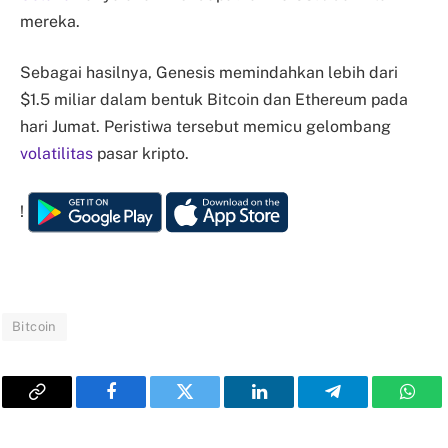
mereka.
Sebagai hasilnya, Genesis memindahkan lebih dari
$1.5 miliar dalam bentuk Bitcoin dan Ethereum pada
hari Jumat. Peristiwa tersebut memicu gelombang
volatilitas
pasar kripto.
!
Bitcoin
Copy
Facebook
Twitter
LinkedIn
Telegram
What
Link