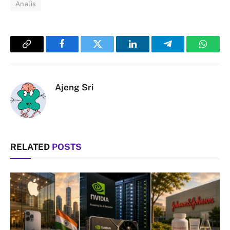
Analis
Copy
Facebook
Twitter
LinkedIn
Telegram
Whats
Link
Ajeng Sri
RELATED
POSTS