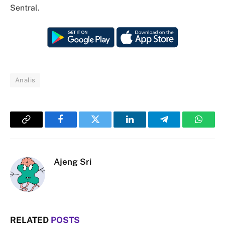
Sentral.
Analis
Copy
Facebook
Twitter
LinkedIn
Telegram
Whats
Link
Ajeng Sri
RELATED
POSTS