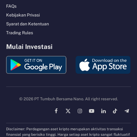
FAQs
Kebijakan Privasi
Syarat dan Ketentuan
Trading Rules
Mulai Investasi
© 2026 PT Tumbuh Bersama Nano. All right reserved.
Facebook
X
Instagram
YouTube
LinkedIn
TikTok
Tele
(Twitter)
Disclaimer: Perdagangan aset kripto merupakan aktivitas transaksi
finansial yang berisiko tinggi. Harga setiap aset kripto sangat fluktuatif