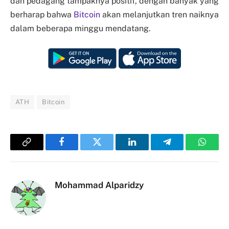
dan pedagang tampaknya positif, dengan banyak yang
berharap bahwa
Bitcoin
akan melanjutkan tren naiknya
dalam beberapa minggu mendatang.
ATH
Bitcoin
Copy
Facebook
Twitter
LinkedIn
Telegram
Whats
Link
Mohammad Alparidzy