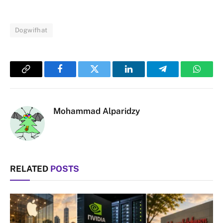
Dogwifhat
Copy
Facebook
Twitter
LinkedIn
Telegram
Whats
Link
Mohammad Alparidzy
RELATED
POSTS