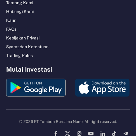
Tentang Kami
Hubungi Kami
Karir
FAQs
Kebijakan Privasi
Syarat dan Ketentuan
Trading Rules
Mulai Investasi
© 2026 PT Tumbuh Bersama Nano. All right reserved.
Facebook
X
Instagram
YouTube
LinkedIn
TikTok
Tele