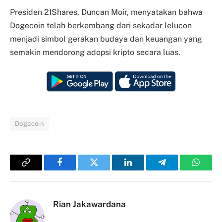
Presiden 21Shares, Duncan Moir, menyatakan bahwa
Dogecoin telah berkembang dari sekadar lelucon
menjadi simbol gerakan budaya dan keuangan yang
semakin mendorong adopsi kripto secara luas.
Dogecoin
Copy
Facebook
Twitter
LinkedIn
Telegram
Whats
Link
Rian Jakawardana