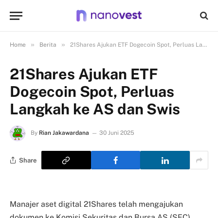
»
»
Home
Berita
21Shares Ajukan ETF Dogecoin Spot, Perluas Langkah ke AS dan Swis
21Shares Ajukan ETF
Dogecoin Spot, Perluas
Langkah ke AS dan Swis
By
Rian Jakawardana
30 Juni 2025
Share
Manajer aset digital 21Shares telah mengajukan
dokumen ke Komisi Sekuritas dan Bursa AS (SEC)