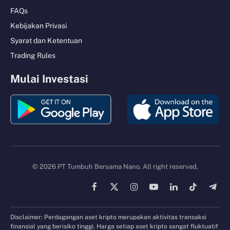
FAQs
Kebijakan Privasi
Syarat dan Ketentuan
Trading Rules
Mulai Investasi
© 2026 PT Tumbuh Bersama Nano. All right reserved.
Facebook
X
Instagram
YouTube
LinkedIn
TikTok
Tele
(Twitter)
Disclaimer: Perdagangan aset kripto merupakan aktivitas transaksi
finansial yang berisiko tinggi. Harga setiap aset kripto sangat fluktuatif