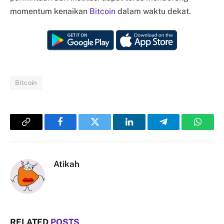
momentum kenaikan
Bitcoin
dalam waktu dekat.
Bitcoin
Copy
Facebook
Twitter
LinkedIn
Telegram
Whats
Link
Atikah
RELATED
POSTS