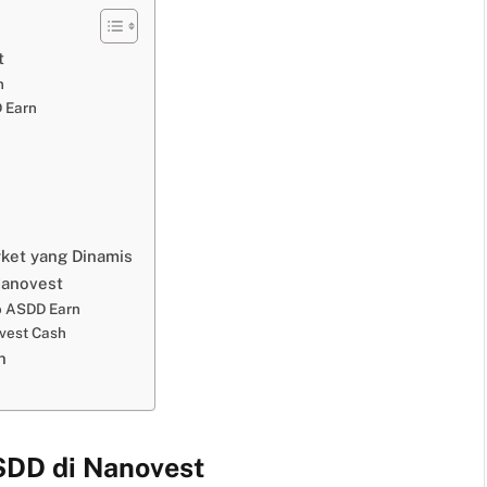
t
n
D Earn
rket yang Dinamis
Nanovest
o ASDD Earn
vest Cash
h
SDD di Nanovest