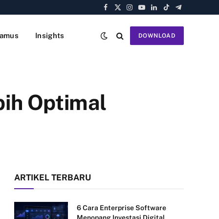
Facebook
X
Instagram
YouTube
LinkedIn
TikTok
Telegram
(Twitter)
amus
Insights
DOWNLOAD
bih Optimal
ARTIKEL TERBARU
6 Cara Enterprise Software
Menopang Investasi Digital