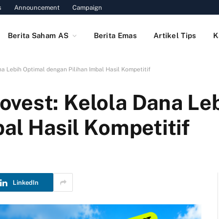
s
Announcement
Campaign
Berita Saham AS
Berita Emas
Artikel Tips
K
a Lebih Optimal dengan Pilihan Imbal Hasil Kompetitif
vest: Kelola Dana Le
al Hasil Kompetitif
LinkedIn