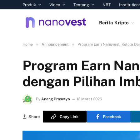
Produk
Video
Tentang
NBT
Institution
Berita Kripto
»
»
Home
Announcement
Program Earn Nanovest: Kelola Dan
Program Earn Nano
dengan Pilihan Imb
By
Anang Prasetyo
12 Maret 2026
Share
Copy Link
Facebook