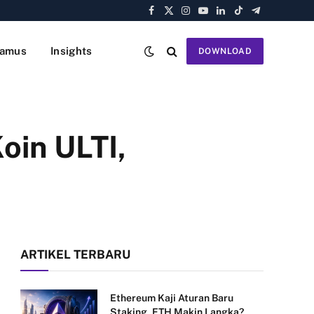
Facebook
X
Instagram
YouTube
LinkedIn
TikTok
Telegram
(Twitter)
amus
Insights
DOWNLOAD
oin ULTI,
ARTIKEL TERBARU
Ethereum Kaji Aturan Baru
Staking, ETH Makin Langka?