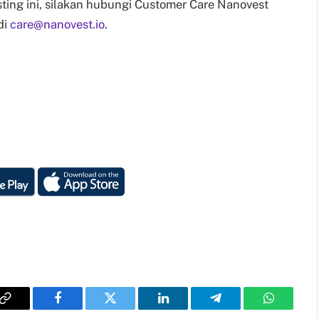
ing ini, silakan hubungi Customer Care Nanovest
di
care@nanovest.io
.
Copy
Facebook
Twitter
LinkedIn
Telegram
WhatsAp