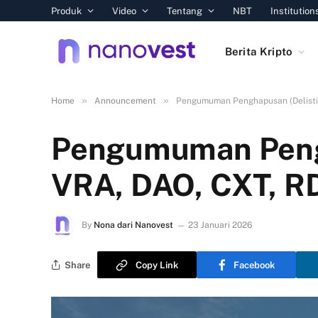
Produk
Video
Tentang
NBT
Institution
Berita Kripto
»
»
Home
Announcement
Pengumuman Penghapusan (Delistin
Pengumuman Pengh
VRA, DAO, CXT, 
By
Nona dari Nanovest
23 Januari 2026
Share
Copy Link
Facebook