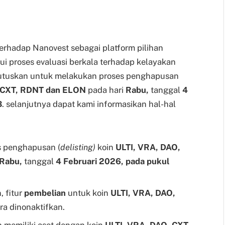
erhadap Nanovest sebagai platform pilihan
lui proses evaluasi berkala terhadap kelayakan
mutuskan untuk melakukan proses penghapusan
, CXT, RDNT dan ELON
pada hari
Rabu,
tanggal
4
B
. selanjutnya dapat kami informasikan hal-hal
s penghapusan (
delisting)
koin
ULTI, VRA, DAO,
Rabu,
tanggal
4 Februari 2026, pada pukul
, fitur
pembelian
untuk koin
ULTI, VRA, DAO,
ra dinonaktifkan.
 memiliki aset dengan koin
ULTI, VRA, DAO, CXT,