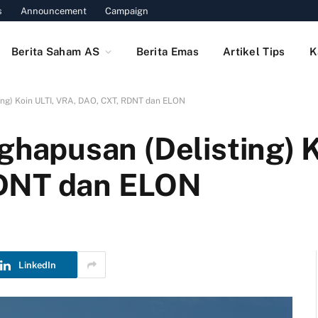
s
Announcement
Campaign
Berita Saham AS
Berita Emas
Artikel Tips
K
g) Koin ULTI, VRA, DAO, CXT, RDNT dan ELON
apusan (Delisting) K
RDNT dan ELON
LinkedIn