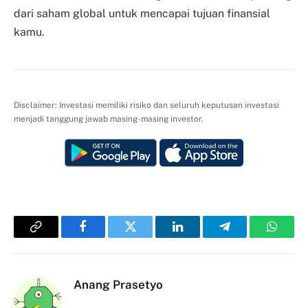
dari saham global untuk mencapai tujuan finansial
kamu.
Disclaimer: Investasi memiliki risiko dan seluruh keputusan investasi
menjadi tanggung jawab masing-masing investor.
Copy
Facebook
Twitter
LinkedIn
Telegram
Whats
Link
Anang Prasetyo