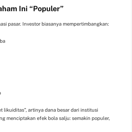
ham Ini “Populer”
isasi pasar. Investor biasanya mempertimbangkan:
aba
o
ikuiditas”, artinya dana besar dari institusi
ang menciptakan efek bola salju: semakin populer,