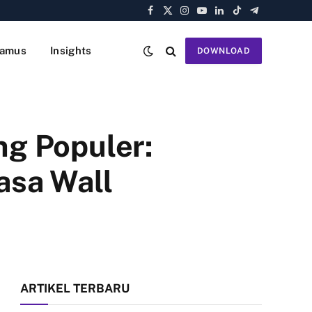
Facebook
X
Instagram
YouTube
LinkedIn
TikTok
Telegram
(Twitter)
amus
Insights
DOWNLOAD
g Populer:
asa Wall
ARTIKEL TERBARU