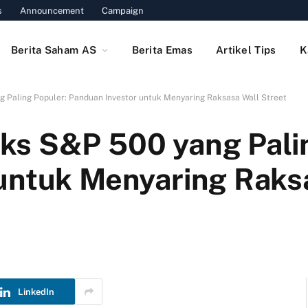
s
Announcement
Campaign
Berita Saham AS
Berita Emas
Artikel Tips
K
 Paling Populer: Panduan Investor untuk Menyaring Raksasa Wall Street
ks S&P 500 yang Palin
untuk Menyaring Raks
LinkedIn