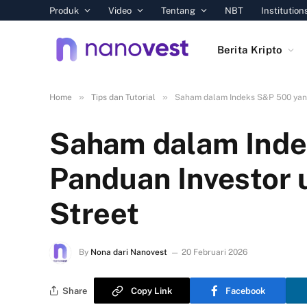
Produk
Video
Tentang
NBT
Institution
Berita Kripto
»
»
Home
Tips dan Tutorial
Saham dalam Indeks S&P 500 yang
Saham dalam Inde
Panduan Investor 
Street
By
Nona dari Nanovest
20 Februari 2026
Share
Copy Link
Facebook