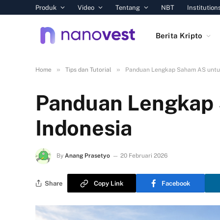
Produk
Video
Tentang
NBT
Institution
Berita Kripto
»
»
Home
Tips dan Tutorial
Panduan Lengkap Saham AS untuk
Panduan Lengkap 
Indonesia
By
Anang Prasetyo
20 Februari 2026
Share
Copy Link
Facebook