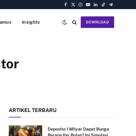
Facebook
X
Instagram
YouTube
LinkedIn
TikTok
Telegram
(Twitter)
amus
Insights
DOWNLOAD
tor
ARTIKEL TERBARU
Deposito 1 Milyar Dapat Bunga
Berapa Per Bulan? Ini Simulasi