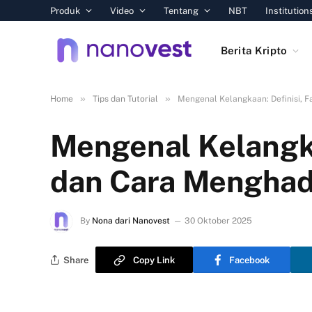
Produk
Video
Tentang
NBT
Institution
Berita Kripto
»
»
Home
Tips dan Tutorial
Mengenal Kelangkaan: Definisi, 
Mengenal Kelangka
dan Cara Menghad
By
Nona dari Nanovest
30 Oktober 2025
Share
Copy Link
Facebook