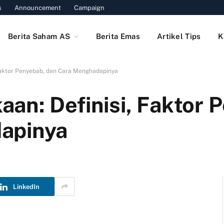
s
Announcement
Campaign
Berita Saham AS
Berita Emas
Artikel Tips
K
Faktor Penyebab, dan Cara Menghadapinya
an: Definisi, Faktor 
apinya
LinkedIn