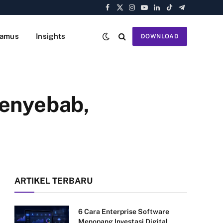
Facebook
X
Instagram
YouTube
LinkedIn
TikTok
Telegram
(Twitter)
amus
Insights
DOWNLOAD
Penyebab,
ARTIKEL TERBARU
6 Cara Enterprise Software
Menopang Investasi Digital