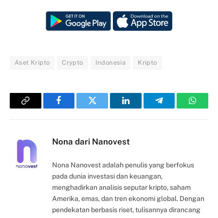
Aset Kripto
Crypto
Indonesia
Kripto
Copy
Facebook
Twitter
LinkedIn
Telegram
Whats
Link
Nona dari Nanovest
Nona Nanovest adalah penulis yang berfokus
pada dunia investasi dan keuangan,
menghadirkan analisis seputar kripto, saham
Amerika, emas, dan tren ekonomi global. Dengan
pendekatan berbasis riset, tulisannya dirancang