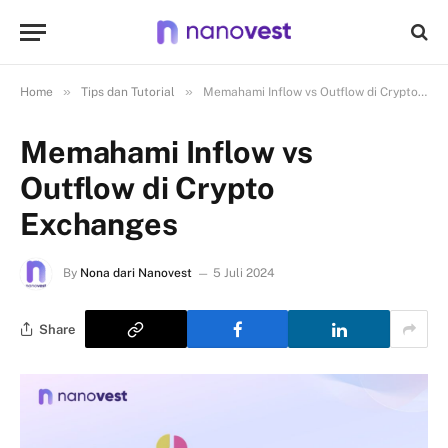
»
»
Home
Tips dan Tutorial
Memahami Inflow vs Outflow di Crypto Exchanges
Memahami Inflow vs
Outflow di Crypto
Exchanges
By
Nona dari Nanovest
5 Juli 2024
Share