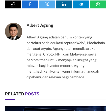
Copy
Facebook
Twitter
LinkedIn
Telegram
Whats
Link
Albert Agung
Albert Agung adalah penulis konten yang
berfokus pada edukasi seputar Web3, Blockchain,
dan aset crypto. Agung telah menulis artikel
mengenai Crypto, NFT, dan Metaverse, serta
berkomitmen untuk menyajikan insight yang
relevan bagi investor modern. Agung
menghadirkan konten yang informatif, mudah
dipahami, dan relevan bagi pembaca.
RELATED
POSTS