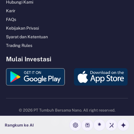
Hubungi Kami
Karir
FAQs
Kebijakan Privasi
Syarat dan Ketentuan
Trading Rules
Mulai Investasi
© 2026 PT Tumbuh Bersama Nano. All right reserved.
Facebook
X
Instagram
YouTube
LinkedIn
TikTok
Tele
Rangkum ke AI
(Twitter)