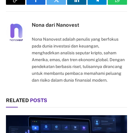
Copy
Facebook
Twitter
LinkedIn
Telegram
Whats
Link
Nona dari Nanovest
Nona Nanovest adalah penulis yang berfokus
pada dunia investasi dan keuangan,
menghadirkan analisis seputar kripto, saham
Amerika, emas, dan tren ekonomi global. Dengan
pendekatan berbasis riset, tulisannya dirancang
untuk membantu pembaca memahami peluang
dan risiko dalam dunia finansial modern.
RELATED
POSTS