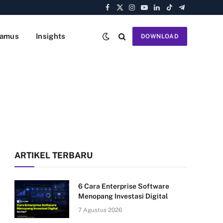
Facebook
X
Instagram
YouTube
LinkedIn
TikTok
Telegram
(Twitter)
amus
Insights
DOWNLOAD
ARTIKEL TERBARU
6 Cara Enterprise Software
Menopang Investasi Digital
7 Agustus 2026