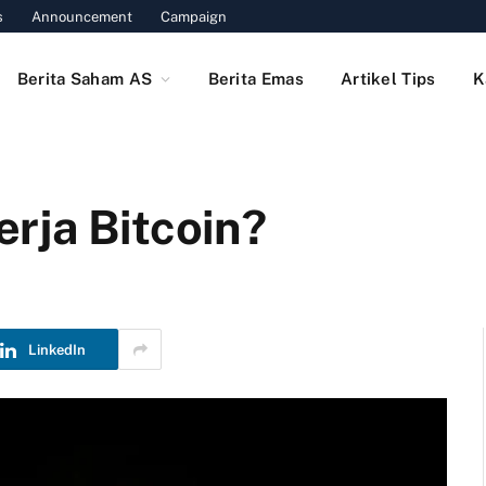
s
Announcement
Campaign
Berita Saham AS
Berita Emas
Artikel Tips
K
rja Bitcoin?
LinkedIn