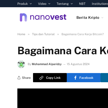
Produk
Video
Tentang
NBT
Institution
Berita Kripto
»
»
Home
Tips dan Tutorial
Bagaimana Cara Kerja Bitcoin?
Bagaimana Cara Ke
By
Mohammad Alparidzy
15 Agustus 2024
Share
Copy Link
Facebook