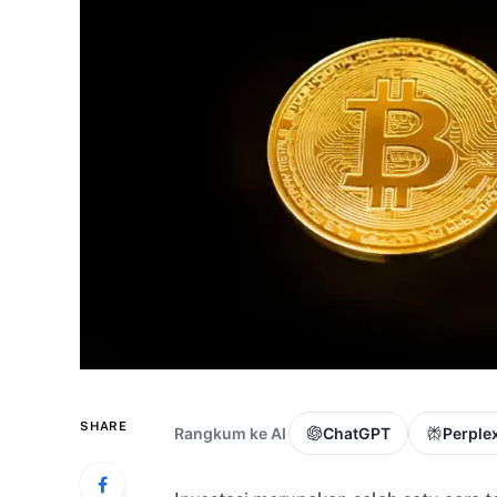
SHARE
Rangkum ke AI
ChatGPT
Perplex