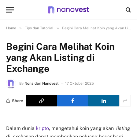
»
»
Home
Tips dan Tutorial
Begini Cara Melihat Koin yang Akan Listing di Exchange
Begini Cara Melihat Koin
yang Akan Listing di
Exchange
By
Nona dari Nanovest
17 Oktober 2025
Share
Dalam dunia
kripto
, mengetahui koin yang akan
listing
di
exchange
dapat memberikan peluang besar bagi