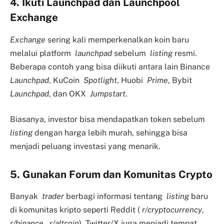
4. Ikuti Launchpad dan Launchpool
Exchange
Exchange
sering kali memperkenalkan koin baru
melalui platform
launchpad
sebelum
listing
resmi.
Beberapa contoh yang bisa diikuti antara lain Binance
Launchpad
, KuCoin
Spotlight
, Huobi
Prime
, Bybit
Launchpad
, dan OKX
Jumpstart
.
Biasanya, investor bisa mendapatkan token sebelum
listing
dengan harga lebih murah, sehingga bisa
menjadi peluang investasi yang menarik.
5. Gunakan Forum dan Komunitas Crypto
Banyak
trader
berbagi informasi tentang
listing
baru
di komunitas kripto seperti Reddit (
r/cryptocurrency
,
r/binance
,
r/altcoin
). Twitter/X juga menjadi tempat