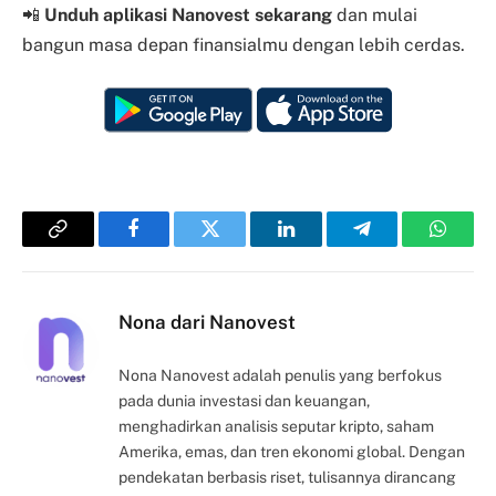
📲
Unduh aplikasi Nanovest sekarang
dan mulai
bangun masa depan finansialmu dengan lebih cerdas.
Copy
Facebook
Twitter
LinkedIn
Telegram
Whats
Link
Nona dari Nanovest
Nona Nanovest adalah penulis yang berfokus
pada dunia investasi dan keuangan,
menghadirkan analisis seputar kripto, saham
Amerika, emas, dan tren ekonomi global. Dengan
pendekatan berbasis riset, tulisannya dirancang