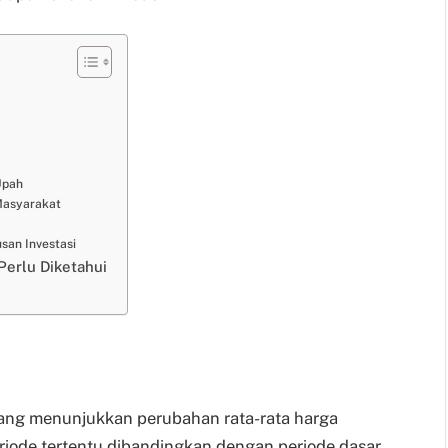
Upah
 Masyarakat
san Investasi
Perlu Diketahui
yang menunjukkan perubahan rata-rata harga
riode tertentu dibandingkan dengan periode dasar