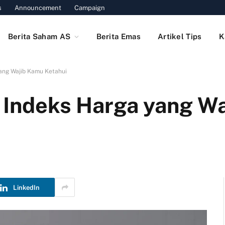
s
Announcement
Campaign
Berita Saham AS
Berita Emas
Artikel Tips
K
yang Wajib Kamu Ketahui
s Indeks Harga yang W
LinkedIn