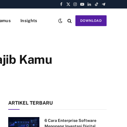
Facebook
X
Instagram
YouTube
LinkedIn
TikTok
Telegram
(Twitter)
amus
Insights
DOWNLOAD
ajib Kamu
ARTIKEL TERBARU
6 Cara Enterprise Software
Menopang Investasi Digital