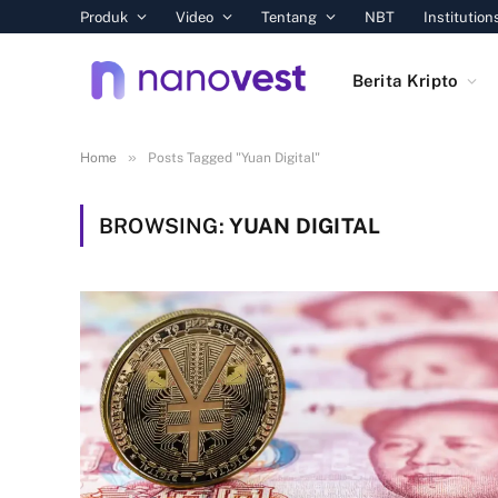
Produk
Video
Tentang
NBT
Institution
Berita Kripto
»
Home
Posts Tagged "Yuan Digital"
BROWSING:
YUAN DIGITAL