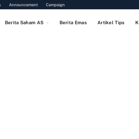
s
Announcement
Campaign
Berita Saham AS
Berita Emas
Artikel Tips
K