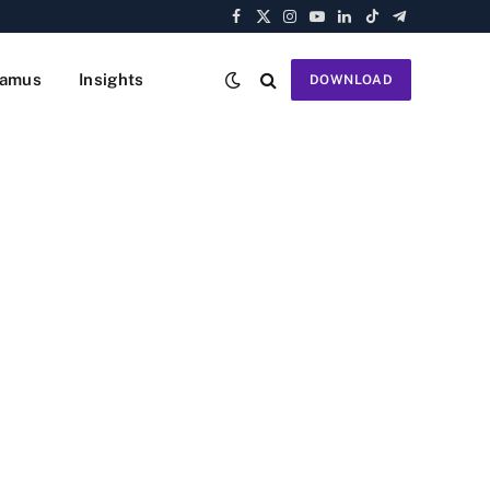
Facebook
X
Instagram
YouTube
LinkedIn
TikTok
Telegram
(Twitter)
amus
Insights
DOWNLOAD