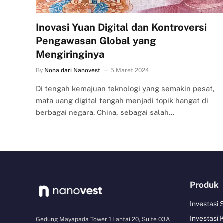
Inovasi Yuan Digital dan Kontroversi
Pengawasan Global yang
Mengiringinya
By
Nona dari Nanovest
5 Maret 2024
Di tengah kemajuan teknologi yang semakin pesat,
mata uang digital tengah menjadi topik hangat di
berbagai negara. China, sebagai salah…
Produk
Investasi
Investasi 
Gedung Mayapada Tower 1 Lantai 20, Suite 03A