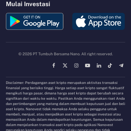
Mulai Investasi
© 2026 PT Tumbuh Bersama Nano. All right reserved.
Facebook
X
Instagram
YouTube
LinkedIn
TikTok
Tele
(Twitter)
Disclaimer: Perdagangan aset kripto merupakan aktivitas transaksi
finansial yang berisiko tinggi. Harga setiap aset kripto sangat fluktuatif
mengikuti harga pasar, dimana harga aset kripto dapat berubah secara
signifikan dari waktu ke waktu. Pastikan Anda menggunakan riset Anda
dan pertimbangan yang matang dalam membuat keputusan jual dan beli
aset kripto. Nanovest tidak memaksa Anda selaku pengguna untuk
membeli, menjual, atau menjadikan aset kripto sebagai investasi atau
memastikan Anda dalam mendapatkan keuntungan. Semua keputusan
dalam menjalankan transaksi aset kripto pada aplikasi Nanovest
merupakan keputusan Anda sendiri selaku pengguna dan tidak