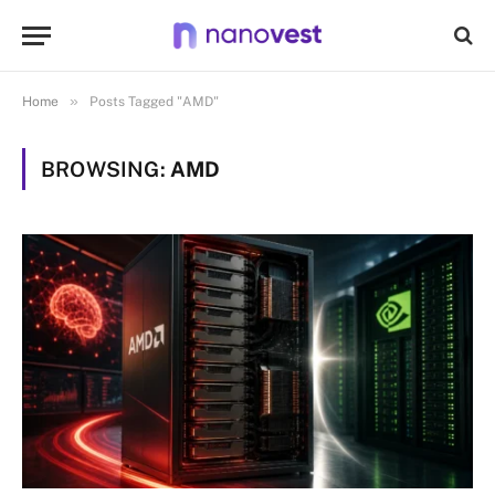
»
Home
Posts Tagged "AMD"
BROWSING:
AMD