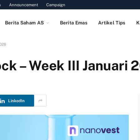
s
Announcement
Campaign
Berita Saham AS
Berita Emas
Artikel Tips
K
2026
ck – Week III Januari 
LinkedIn