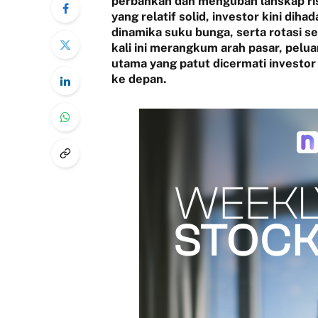
perbankan dan mengubah lanskap ris
yang relatif solid, investor kini dih
dinamika suku bunga, serta rotasi s
kali ini merangkum arah pasar, pelu
utama yang patut dicermati investo
ke depan.