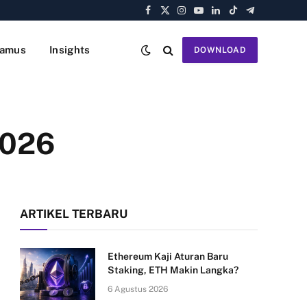
Facebook
X
Instagram
YouTube
LinkedIn
TikTok
Telegram
(Twitter)
amus
Insights
DOWNLOAD
2026
ARTIKEL TERBARU
Ethereum Kaji Aturan Baru
Staking, ETH Makin Langka?
6 Agustus 2026