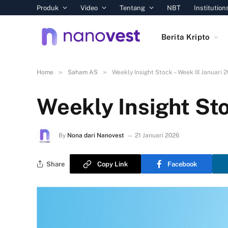
Produk
Video
Tentang
NBT
Institution
Berita Kripto
»
»
Home
Saham AS
Weekly Insight Stock – Week III Januari 
Weekly Insight Sto
By
Nona dari Nanovest
21 Januari 2026
Share
Copy Link
Facebook