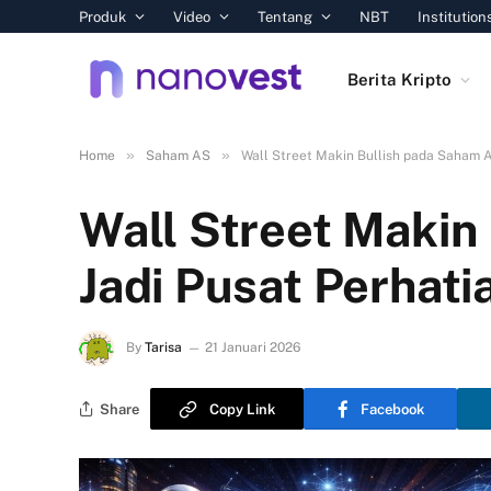
Produk
Video
Tentang
NBT
Institution
Berita Kripto
»
»
Home
Saham AS
Wall Street Makin Bullish pada Saham A
Wall Street Makin
Jadi Pusat Perhati
By
Tarisa
21 Januari 2026
Share
Copy Link
Facebook