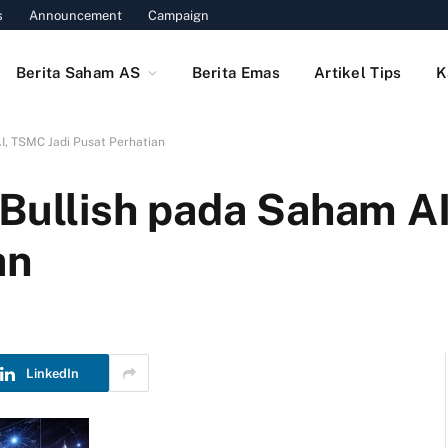
s
Announcement
Campaign
Berita Saham AS
Berita Emas
Artikel Tips
K
I, TSMC Jadi Pusat Perhatian
 Bullish pada Saham A
an
LinkedIn