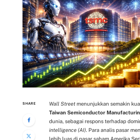
Wall Street
menunjukkan semakin kuatn
SHARE
Taiwan Semiconductor Manufacturi
dunia, sebagai respons terhadap dom
intelligence (AI)
. Para analis pasar m
lebih luas di pasar saham Amerika Seri