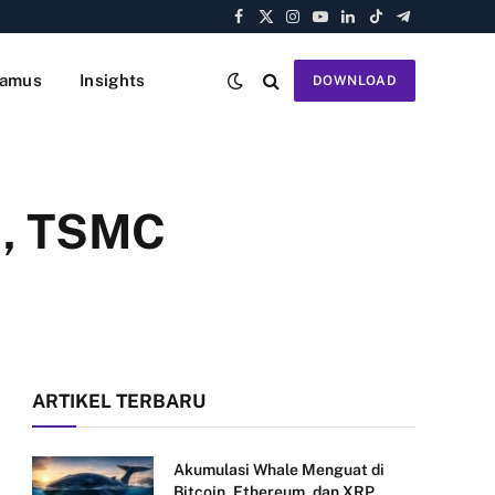
Facebook
X
Instagram
YouTube
LinkedIn
TikTok
Telegram
(Twitter)
amus
Insights
DOWNLOAD
I, TSMC
ARTIKEL TERBARU
Akumulasi Whale Menguat di
Bitcoin, Ethereum, dan XRP